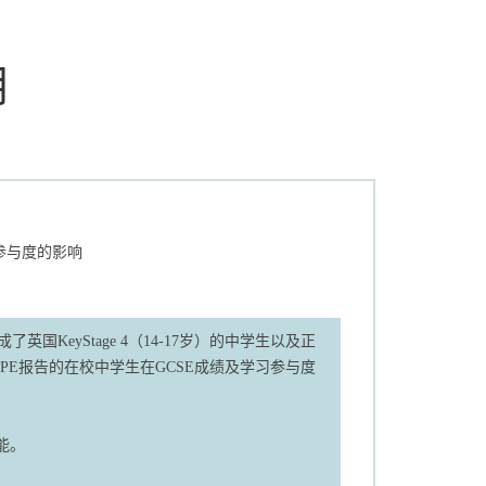
用
绩和学习参与度的影响
KeyStage 4（14-17岁）的中学生以及正
CoPE报告的在校中学生在GCSE成绩及学习参与度
能。