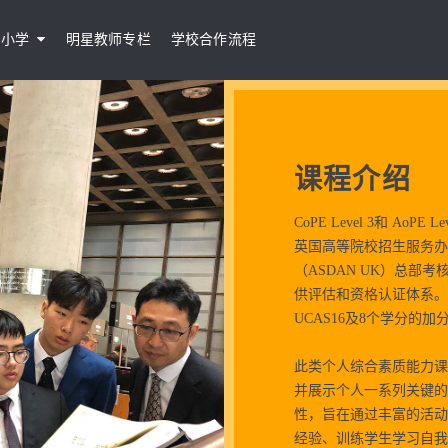
小学
明星教师专栏
学校合作流程
课程介绍
CoPE Level 3和 A
英国高等院校招生服务办
（ASDAN UK）总
供评估和资格认证体系。其中，
UCAS16及8个学分的加
此类个人综合素质能力课
并展示个人一系列关键的
性，旨在通过丰富的活动
经验、训练学生学习自我