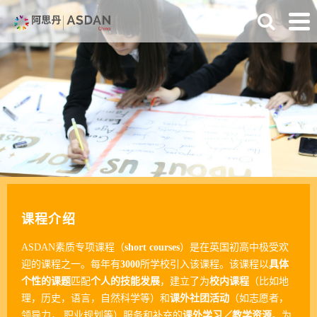
课程介绍
ASDAN素质专项课程（
short courses
）是在英国初高中极受欢
迎的课程之一。每年有
3000
所学校引入该课程。该课程以
具体
个性的课题
匹配
个人的技能发展
，建立了为
校内课程
（比如地
理，历史，语言，自然科学等）和
课外社团活动
（如志愿者，
领导力， 职业规划等）服务和补充的
课外学习／教学资源
。为