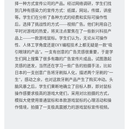
择一种方式宣传公司的产品。经过网络调研，学生们找
到几种有感染力的宣传方式：纸媒，网站，传媒，讲座
等。学生们在分析了各种方式的经费和实际可操作性
后，选择了挑战性的方式——视频广告。他们利用自己
平时对游戏的热爱，将关注点聚焦在了一些新兴科技产
品上——一款游戏鼠标。学生们认为，无论从可操作
性、人体工学角度还是DIY编程技术上都无疑是一款“吸
引眼球的产品”。一支有创意的广告灵感很重要，于是学
生们网上搜集了很多有趣的广告宣传片成品，试图激起
灵感的迸发，当然还在学习一些广告的拍摄手法，比如
日本的一支创意广告将牙刷拟人化，描述两个牙刷的“一
生”，感动之余，也对这款牙刷产品产生了购买冲动。头
脑风暴之后，学生们果断地确立了目标人群，即对鼠标
操作感要求极高的游戏大佬们，采用对比拍摄的方式，
模拟大佬使用普通鼠标和本款游戏鼠标的心理活动和操
作情境，拍摄了一支极具震撼力的游戏鼠标宣传视频。